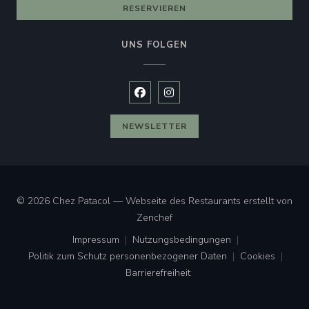
RESERVIEREN
UNS FOLGEN
Facebook ((öffnet ein neues Fenste
Instagram ((öffnet ein neues 
NEWSLETTER
© 2026 Chez Patacol — Webseite des Restaurants erstellt von
((öffnet ein neues Fenster))
Zenchef
Impressum
Nutzungsbedingungen
((öffnet ein neues Fenster))
((öffnet ein neues Fenster))
Politik zum Schutz personenbezogener Daten
Cookies
((öffnet ein neues Fenster))
((öffnet ei
Barrierefreiheit
((öffnet ein neues Fenster))