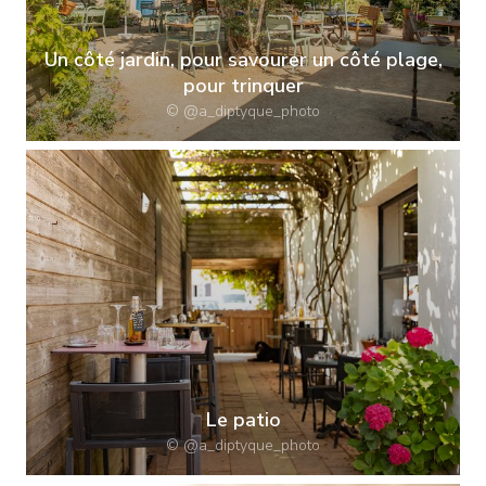
Un côté jardin, pour savourer un côté plage,
pour trinquer
© @a_diptyque_photo
Le patio
© @a_diptyque_photo