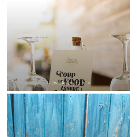
© @a_diptyque_photo