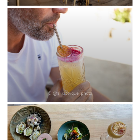
© @a_diptyque_photo