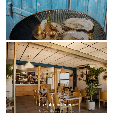
© @a_diptyque_photo
CHEZ PATACOL
La salle intérieur
© @a_diptyque_photo