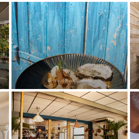
© @a_diptyque_photo