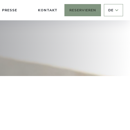
PRESSE
KONTAKT
RESERVIEREN
DE
((ÖFFNET EIN NEUES FENSTER))
((ÖFFNET EIN NEUES FENSTER))