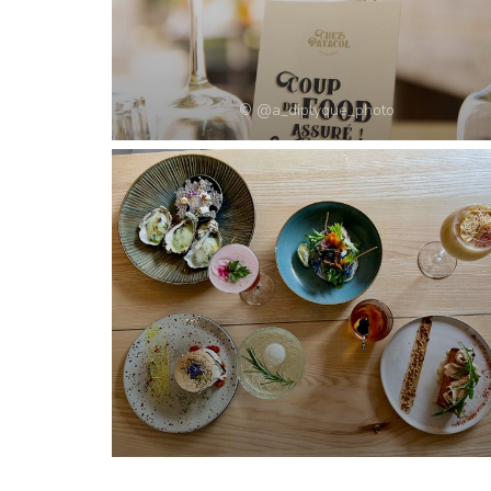
© @a_diptyque_photo