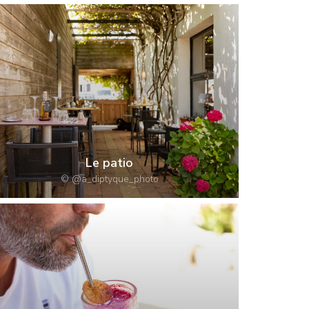
Le patio
© @a_diptyque_photo