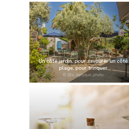
Un côté jardin, pour savourer un côté
plage, pour trinquer
© @a_diptyque_photo