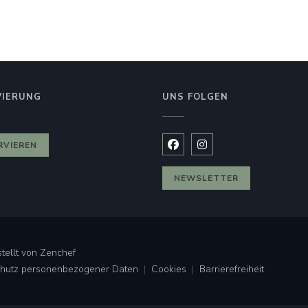
VIERUNG
UNS FOLGEN
Fenster))
RVIEREN
Facebook ((öffnet ein neues
Instagram ((öffnet ein
NEWSLETTER
((öffnet ein neues Fenster))
tellt von
Zenchef
Schutz personenbezogener Daten
Cookies
Barrierefreiheit
((öffnet ein neues Fenster))
((öffnet ein neues Fenster))
((öffnet ein neues