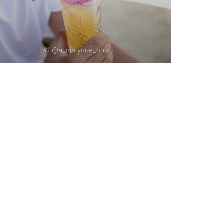
© @a_diptyque_photo