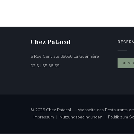
Chez Patacol
RESER
((öffnet ein neues 
6 Rue Centrale 85680 La Guérinière
RESE
02 51 55 38 69
© 2026 Chez Patacol — Webseite des Restaurants ers
Impressum
Nutzungsbedingungen
Politik zum 
((öffnet ein neues Fenster))
((öffnet ein neues Fenster))