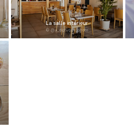
CHEZ PATACOL
La salle intérieur
© @a_diptyque_photo