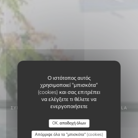
Ο ιστότοπος αυτός
χρησιμοποιεί "μπισκότα"
(cookies) και σας επιτρέπει
να ελέγξετε τι θέλετε να
ενεργοποιήσετε
ΣΎΓΧΡΟΝΗ ΚΟΥΖΊΝΑ ΚΑΙ ΑΥΘΕΝΤΙΚΌ ΜΠΙΣΤΡΌ
•
LA
GUÉRINIÈRE
CHEZ PATACOL
OK, αποδοχή όλων
Chez Patacol
Απόρριψε όλα τα "μπισκότα" (cookies)