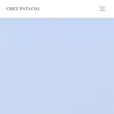
Πίνακας διαχείρισης "Μπισκότων" (Cookies)
CHEZ PATACOL